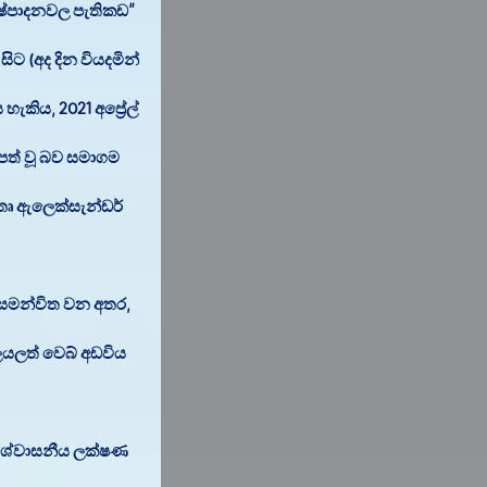
ිෂ්පාදනවල පැතිකඩ
ට (අද දින වියදමින්
ැකිය, 2021 අප්‍රේල්
 පත් වූ බව සමාගම
මාතෘ ඇලෙක්සැන්ඩර්
් සමන්විත වන අතර,
බලයලත් වෙබ් අඩවිය
 විශ්වාසනීය ලක්ෂණ