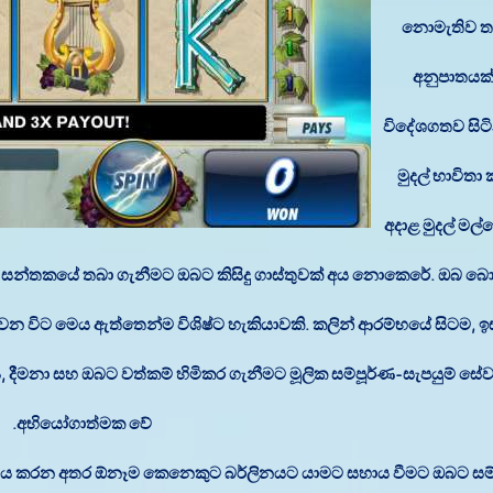
නොමැතිව තත
අනුපාතයක්
විදේශගතව සිට
මුදල් භාවිතා
අදාළ මුදල් මල්ල
වීම් සන්තකයේ තබා ගැනීමට ඔබට කිසිදු ගාස්තුවක් අය නොකෙරේ. ඔබ
 වන විට මෙය ඇත්තෙන්ම විශිෂ්ට හැකියාවකි. කලින් ආරම්භයේ සිටම, ඉස
දීමනා සහ ඔබට වත්කම් හිමිකර ගැනීමට මූලික සම්පූර්ණ-සැපයුම් සේවා
අභියෝගාත්මක වේ.
ාණය කරන අතර ඕනෑම කෙනෙකුට බර්ලිනයට යාමට සහාය වීමට ඔබට සම්