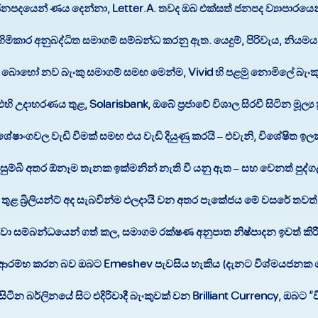
නපදයෙන් ණය දෙන්නා, Letter.A. තවද ඔබ එක්සත් ජනපද ව්‍යාපාරයෙන්
හිමිකාර අනුබද්ධිත සමාගම් සම්බන්ධ කරනු ඇත. යෙදුම්, පිරිවැය, නිය
 බොහෝ නව බැංකු සමාගම් සමඟ මෙන්ම, Vivid හි පළමු නොමිලේ බැ
ාහරණය තුළ, Solarisbank, ඔබේ ප්‍රජාවේ විශාල සිරවී සිටින මූල්‍ය ක්
වල වැඩි වීමක් සමඟ එය වැඩි දියුණු කරයි – එවැනි, විශේෂිත ඉලක්
් පසුම්බි අතර ඕනෑම තැනක ඉක්මනින් නැති වී යනු ඇත – සහ වෙනත් පුද
තුළ බ්‍රිලියන්ට් අද සැබවින්ම ඵලදායි වන අතර පැකේජය මේ වසරේ තව
වා සම්බන්ධයෙන් ගත් කල, සමාගම රක්ෂණ අනුපාත නිෂ්පාදන ඉවත් කිරී
ීම ආරම්භ කරන බව ඔබට Emeshev පැවසිය හැකිය (දැනට විශ්මයජනක ල
ින බර්ලිනයේ සිට එදිරිවාදී බැංකුවක් වන Brilliant Currency, ඔබට “වි