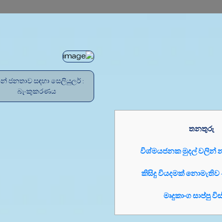
තින් ජනතාව සඳහා සෙලියුලර්
බැංකුකරණය
තනතුරු
විශ්මයජනක මුදල් වලින් 
කිසිදු වියදමක් නොමැති
මෘදුකාංග සාප්පු ව