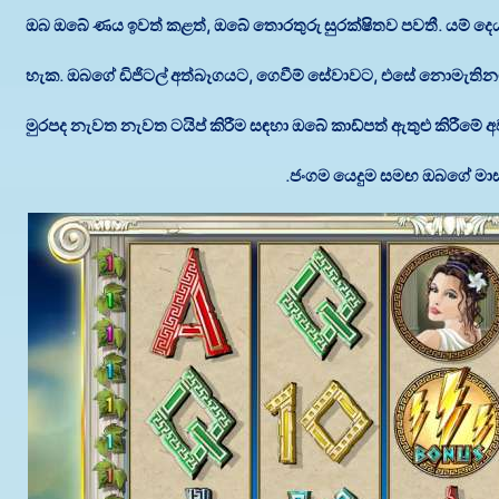
ඔබ ඔබේ ණය ඉවත් කළත්, ඔබේ තොරතුරු සුරක්ෂිතව පවතී. යම් ද
හැක. ඔබගේ ඩිජිටල් අත්බෑගයට, ගෙවීම් සේවාවට, එසේ නොමැතිනම
මුරපද නැවත නැවත ටයිප් කිරීම සඳහා ඔබේ කාඩ්පත් ඇතුළු කිරීමේ 
ජංගම යෙදුම සමඟ ඔබගේ මාස