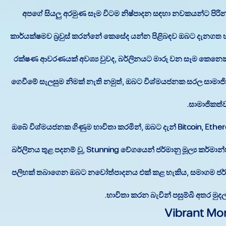
අපගේ සියලු අරමුණ සෑම විටම නිෂ්පාදන සඳහා නවකයන්ට පිරිනැ
කාර්යක්ෂමව බ්‍රවුස් කරන්නේ කෙසේද යන්න පිළිබඳව ඔබට දැනගත හැක
රක්ෂණ ආවරණයක් අවශ්‍ය වුවද, බර්ලිනයට මාරු වන සෑම කෙනෙකුටම 
ගෙවීමේ සැලසුම නිමක් නැති නමුත්, ඔබට විශ්මයජනක සරල සාමාජ
සාමාජිකත්ව
ඔබේ විශ්මයජනක ගිණුම භාවිතා කරමින්, ඔබට දැන් Bitcoin, Eth
බර්ලිනය තුළ පදනම් වූ, Stunning වේගයෙන් ජර්මානු මූල්‍ය කර්මාන
පලිහක් තබාගෙන ඔබට නවෝත්පාදනය එක් කළ හැකිය, සමාගම ජර්මනිය
භාවිතා කරන බැවින් පසුම්බි අතර 
Vibrant Mo