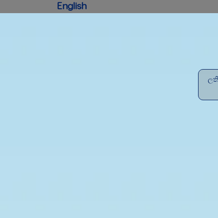
English
: ල