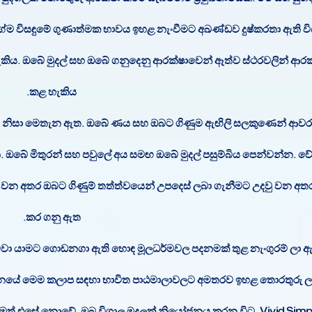
පගේම විසඳුමේ ගුණාත්මක භාවය ඉහළ නැංවීමට අඛණ්ඩව දුෂ්කරතා ඇති ව
ිය. ඔබේ මුදල් සහ ඔබේ ගනුදෙනු ආරක්ෂාවෙන් ඈත්ව ස්ථරවලින් ආරක්
කළ හැකිය.
නිසා මෙතැන ඇත. ඔබේ ණය සහ ඔබට ගිණුම ඇඟිලි සලකුණෙන් ආව
ඔබේ මිතුරන් සහ පවුලේ අය සමඟ ඔබේ මුදල් පසුම්බිය පෙන්වන්න. වේගවත්
වන අතර ඔබට ගිණුම් තත්ත්වයෙන් උපදෙස් ලබා ගැනීමට උදවු වන අතර
කර ගනු ඇත.
ක්මවා යාමට ගොඩනගා ඇති හොඳ මූලධර්මවල පදනමක් තුළ නැංගුරම් ලා ඇ
ූදු ආයතනයේ මෙම කලාප සඳහා භාවිත පාඨමාලාවලට අමතරව ඉහළ තොරතුරු
. නමුත් එසේ නොවේ, ඔබ විශාල මුදලක් නියෝජනය කරන විට, Vivid Simp