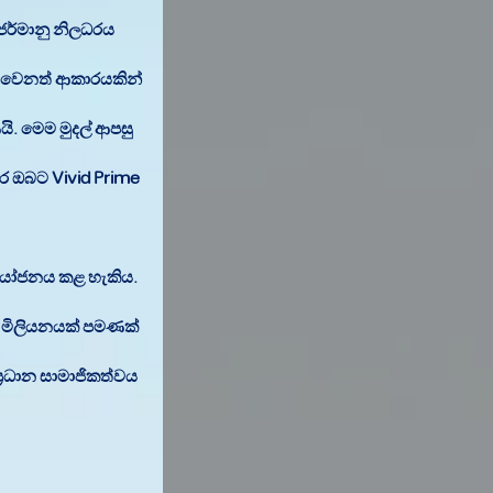
ජර්මානු නිලධරය
ම් වෙනත් ආකාරයකින්
ි. මෙම මුදල් ආපසු
ර ඔබට Vivid Prime
 ආයෝජනය කළ හැකිය.
15 මිලියනයක් පමණක්
‍රධාන සාමාජිකත්වය