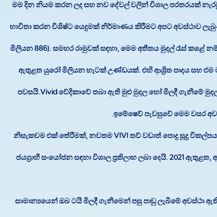
“මම දින නියම කරන ලද සහ නව දේවල් වලින් විශාල පරතරයක් නැ
භාවිතා කරන විශිෂ්ට යෙදුමක් නිර්මාණය කිරීමට අපට අවස්ථාව ලැබ
මිලියන 886). සමහර රාමුවක් සඳහා, මෙම අතීතය මුදල් රැස් කළේ නම්,
ඇතුළත යුරෝ මිලියන හැටක් උණ්ඩයක්. එහි ආශ්‍රිත පාදය සහ එම 
පවසයි.Vivid වේදිකාවේ තබා ඇති මුළු මුදල හෝ මිලදී ගැනීමේ මුද
ඉමේෂෙව් පැවසුවේ මෙම වසර අවස
නිසැකවම එක් තේරීමක්, නවතම VIVI තව් වඩාත් පොදු සූදු විකල්ප
ජයග්‍රාහී සංයෝජන සඳහා විශාල ප්‍රතිලාභ ලබා දෙයි. 2021 ඇතුළත
සාමාන්‍යයෙන් ඔබ ටයි මිලදී ගැනීමෙන් පසු පාඩු ලැබීමේ අවස්ථ