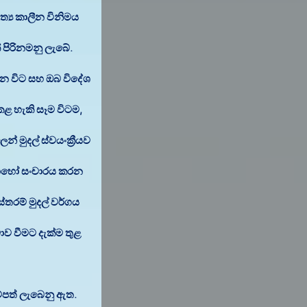
්‍ය කාලීන විනිමය
 පිරිනමනු ලැබේ.
ින විට සහ ඔබ විදේශ
 කළ හැකි සෑම විටම,
ෙන් මුදල් ස්වයංක්‍රීයව
 බොහෝ සංචාරය කරන
්තරම් මුදල් වර්ගය
ව වීමට දැක්ම තුළ
පත් ලැබෙනු ඇත.