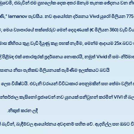
රඹුවෙමි, එබැවින් එම ග්‍රහලෝක දෙක අතර ඕනෑම තැනක ඡේදනය වන න
ුණි,” Iamanov පැවසීය. නව ආයෝජන දර්ශනය Vivd යුරෝ මිලියන 775 සි
 මෙය ව්‍යාපාරයේ තක්සේරුව මෙන් දෙගුණයක් (€ මිලියන 360) වැඩි විය හ
මාස කිහිපය තුළ වැඩි දියුණු කළ පහක් නැමීම, මෙන්ම ආදායම 25x බවට
ල් පිළිබඳ එක් තොරතුරක් ප්‍රදර්ශනය නොකරයි, නමුත් Vivid හි සම-නිර්
ානය නිසා පැතිකඩ මිලියනයක් පැමිණීම ඉලක්කයට බවයි.
ය ලෙස විශිෂ්ටයි. එවැනි වරායන් විවිධාකාර පෙනුමකින් සහ තේමා වලින
, අන්තර්ජාල කැසිනෝ ප්‍රජාවෙන් නව යුගයක් සනිටුහන් කරමින් VIVI හි 
නිකුත් කරන ලදී.
ා ඇති බැවින්, බැඳීම්වල ආයෝජනය අවදානම් සහිත වේ. ඇදහිල්ල සහ ඔබට