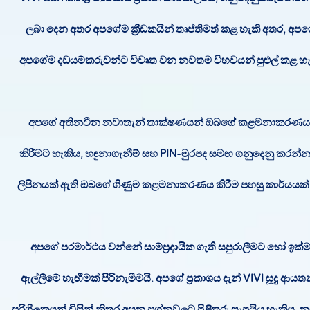
ලබා දෙන අතර අපගේම ක්‍රීඩකයින් තෘප්තිමත් කළ හැකි අතර, අ
අපගේම දඩයම්කරුවන්ට විවෘත වන නවතම විභවයන් පුළුල් කළ හැක
අපගේ අතිනවීන නවාතැන් තාක්ෂණයන් ඔබගේ කළමනාකරණය 
කිරීමට හැකිය, හඳුනාගැනීම් සහ PIN-මුරපද සමඟ ගනුදෙනු කරන්න. 
ලිපිනයක් ඇති ඔබගේ ගිණුම කළමනාකරණය කිරීම පහසු කාර්යයක් 
අපගේ පරමාර්ථය වන්නේ සාම්ප්‍රදායික ගැති සපුරාලීමට හෝ ඉ
ඇල්ලීමේ හැඟීමක් පිරිනැමීමයි. අපගේ ප්‍රකාශය දැන් VIVI ස
පරිශීලකයන් විසින් නිතර අසන ප්‍රශ්නවලට පිළිතුරු සැපයිය හැකිය