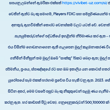
සපයනු ලබන්නේ ඇමරිකා එක්සත්
https://vivibet-uz.com/si/
ජ
වෙතින් ඈත්ව බැංකු සමාගම්, Players FDIC සහ සම්පුර්ණයෙන්ම 
අනතුරු ඇඟවීමකින් තොරව වෙනස්කම් වලට යටත් වේ. වෙනත්
සැපයුම්කරුවන්ගේ පද්ධතියේ ඉහළින්ම නිර්මාණය කර ඇත – එහි උද
එය විසින්ම ගොඩනගාගෙන ඇති ගැලපෙන මුදල් කළමනාකරණ විශේෂාංග
ගනිමින් මිනිසුන් තම මුදල් ඔබේ “සාක්කු” 15කට බෙදා ඇත; මුදල
ජර්මනිය, ප්‍රංශය, ස්පාඤ්ඤයේ රට සහ ඔබ ඉතාලිය යන කොටස් හතර 
යුරෝපයේ සෑම එකක් හරහාම ප්‍රවේශ විය හැකි වනු ඇත. 2023. සේ
සිටින අතර, මෙම වසරේ පසුව බැංකු නිකුතුවෙන් පළමු ණය ගැන
කරනු ඇත. හර කාඩ්පත් පිටු වෙත). ගනුදෙනුකරුවන් 500,100000 ක් සිට