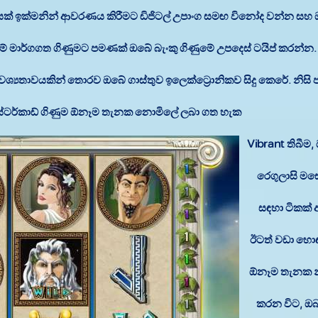
ෙයක් ඉක්මනින් ආවරණය කිරීමට ඩිජිටල් උපාංග සමඟ විනෝද වන්න සහ
් මාර්ගගත ගිණුමට පමණක් ඔබේ බැංකු ගිණුමේ උපදෙස් ටයිප් කරන්න
අවශ්‍යතාවයකින් තොරව ඔබේ ගාස්තුව ඉලෙක්ට්‍රොනිකව සිදු කෙරේ. නිසි
්ටර්කාඩ් ගිණුම ඕනෑම තැනක නොමිලේ ලබා ගත හැක.
Vibrant තිබී
රෙගුලාසි මස
සඳහා ටිකක්
ඊටත් වඩා හොඳය
ඕනෑම තැනක න
කරන විට, ඔබ