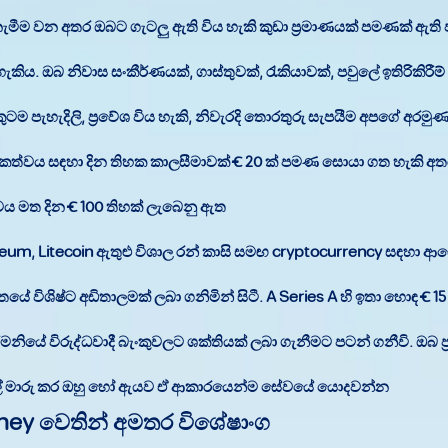
මීම වන අතර ඔබට ගැටලු ඇති විය හැකි කුඩා ප්‍රමාණයක් පමණක් ඇති 
ිය. ඔබ නිවාස සංකීර්ණයක්, ගාස්තුවක්, රැකියාවක්, පවුලේ ඉතිරිකිරී
පැහැදිලි, ප්‍රවේශ විය හැකි, නිවැරදි තොරතුරු සැපයීම අපගේ අරමුණය
ිකත්වය සඳහා දින තිහක කාලසීමාවක් € 20 ක් පමණ සොයා ගත හැකි අත
ය මත දින € 100 තිහක් ලැබෙනු ඇත.
ereum, Litecoin ඇතුළු විශාල රන් කාසි සමඟ cryptocurrency සඳහා
්තයේ විශිෂ්ට අඩිතාලමක් ලබා ගනිමින් සිටී. A Series A හි ඉතා හොඳ € 
ේ විරුද්ධවාදී බැංකුවලට ශක්තියක් ලබා ගැනීමට පටන් ගනීවි. ඔබ ප්
මුදල් මාරු කර ඔහු හෝ ඇයව ඒ ආකාරයෙන්ම සේවයේ යොදවන්න.
ney වෙතින් අමතර විශේෂාංග