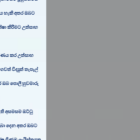
ිය හැකි අතර ඔබට
ෂා කිරීමට උත්සාහ
රණය කර උත්සාහ
 විද්‍යුත් තැපැල්
 ඔබ පොලී හුවමාරු
ති අසමසම ඔට්ටු
 ලබා දෙන අතර ඔබට
le ගිණුම ලැයිස්තුගත