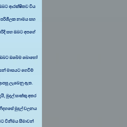
تواصل معنا
 ඔබට ආරක්ෂිතව විය
.
පරිශීලක නාමය සහ
 පරිදි සහ ඔබට අපගේ
ම, ඔබට ඔබේම බොහෝ
ෙන් මාසයට ගෙවීම්
 ආපසු ලැබෙනු ඇත.
ි, මුදල් සාක්කු අතර
ිදහසේ මුදල් චලනය
ට විනිමය සීමාවන්