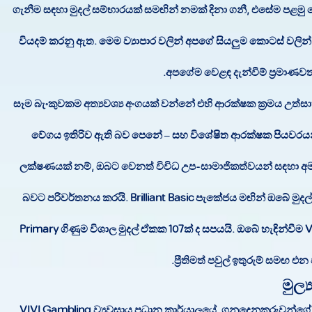
ගැනීම සඳහා මුදල් සම්භාරයක් සමඟින් නමක් දිනා ගනී, එසේම පළමු
වියදම් කරනු ඇත. මෙම ව්‍යාපාර වලින් අපගේ සියලුම කොටස් ව
අපගේම වෙළඳ දැන්වීම් ප්‍රමාණවත්
සෑම බැංකුවකම අත්‍යවශ්‍ය අංගයක් වන්නේ එහි ආරක්ෂක ක්‍රමය උත්සා
වේගය ඉතිරිව ඇති බව පෙනේ – සහ විශේෂිත ආරක්ෂක පියවරයන්
ලක්ෂණයක් නම්, ඔබට වෙනත් විවිධ උප-සාමාජිකත්වයන් සඳහා අමතර 
බවට පරිවර්තනය කරයි. Brilliant Basic පැකේජය මඟින් ඔබේ මුද
Primary ගිණුම විශාල මුදල් ඒකක 107ක් ද සපයයි. ඔබේ හැඳින්වීම 
ප්‍රීතිමත් පවුල් ඉතුරුම් සමඟ 
මුල්
VIVI Gambling ව්‍යවසාය ප්‍රධාන කාර්යාලයේ, ගනුදෙනුකරුවන්ගේ ප