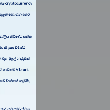
 ඔබ cryptocurrency
 ඇතුළත් නොවන අතර
 ගෝලීය නිර්දේශ සහිත
හි ඉතා විශිෂ්ට
බහු-මුදල් ගිණුමක්
තර, නවතම Vibrant
යාව වන්නේ නැවුම්,
තාවයට ප්‍රමුඛත්වය