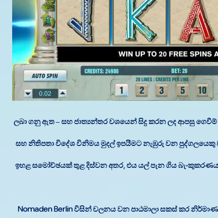
ලබා ගනු ඇත – සහ ජාත්‍යන්තර වශයෙන් සිදු කරන ලද ආපසු ගෙ
සහ නිතිපතා විදේශ විනිමය මුදල් ඉපයීමට නැඹුරු වන පුද්ගලයෙකු
ඉහළ සමෝච්ඡයක් තුළ දිස්වන අතර, එය යල් පැන ගිය බැංකුකරණය, 
Nomaden Berlin විසින් චලනය වන පාඨමාලා සකස් කර නිර්ම