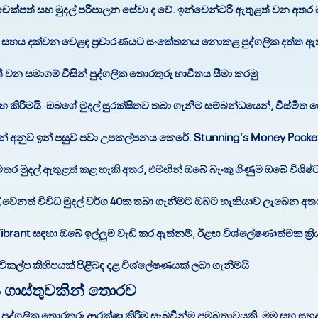
 චෙක්පත් සහ මුදල් පරිපාලන සේවා ද වේ. ඉන්වෙන්ටරි ඇතුළත් වන අතර
ලින් සහය දක්වන වෙළඳ ප්‍රචාරණයට සංකේතනය නොකළ පුද්ගලික දත්ත
 වන සමාගම් විසින් පුද්ගලික තොරතුරු භාවිතය සීමා කරමු.
හ කිරීමයි. ඔබගේ මුදල් සුරක්ෂිතව තබා ගැනීම සම්බන්ධයෙන්, විස්මිත
 අනුව ඉන් පසුව පවා උපකල්පනය කෙරේ. Stunning’s Money Pockets 
මුදල් ඇතුළත් කළ හැකි අතර, එමඟින් ඔබේ බැංකු ගිණුම ඔබේ විශිෂ්ට 
ල් වෙනත් විවිධ මුදල් වර්ග 40ක තබා ගැනීමට ඔබට හැකියාව ලැබෙන අ
Vibrant සඳහා ඔබේ ඉල්ලුම වැඩි කර ඇත්නම්, ඊළඟ විශ්ලේෂණාත්මක ක්‍රි
එන විකල්ප කිහිපයක් පිළිබඳ දළ විශ්ලේෂණයක් ලබා ගැනීමයි.
‍ය ගාස්තුවකින් තොරව
ුද්ගලික තොරතුරු ආරක්ෂා කිරීම සැබවින්ම ප්‍රමුඛතාවයකි. මම සහ සුහද