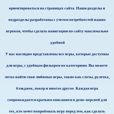
ориентироваться на страницах сайта. Наши разделы и
подразделы разработаны с учетом потребностей наших
игроков, чтобы сделать навигацию по сайту максимально
удобной.
У нас наглядно представлены все игры, которые доступны
для игры, с удобным фильтром по категориям. Вы можете
легко найти свои любимые игры, такие как слоты, рулетка,
блэкджек, покер и многое другое. Каждая игра
сопровождается кратким описанием и демо-версией для
тех, кто хочет попробовать игру перед тем, как сделать