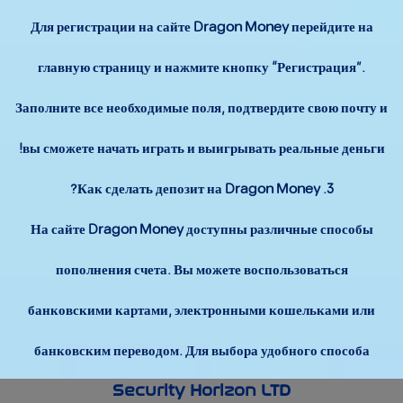
Для регистрации на сайте Dragon Money перейдите на
главную страницу и нажмите кнопку “Регистрация”.
Заполните все необходимые поля, подтвердите свою почту и
вы сможете начать играть и выигрывать реальные деньги!
3. Как сделать депозит на Dragon Money?
На сайте Dragon Money доступны различные способы
пополнения счета. Вы можете воспользоваться
банковскими картами, электронными кошельками или
банковским переводом. Для выбора удобного способа
зайдите в личный кабинет и перейдите в раздел “Депозит”.
Security Horizon LTD
Security Horizon LTD