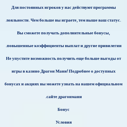
Для постоянных игроков у нас действуют программы
лояльности. Чем больше вы играете, тем выше ваш статус.
Вы сможете получать дополнительные бонусы,
повышенные коэффициенты выплат и другие привилегии.
Не упустите возможность получить еще больше выгоды от
игры в казино Драгон Мани! Подробнее о доступных
бонусах и акциях вы можете узнать на нашем официальном
сайте драгонмани.
Бонус
Условия