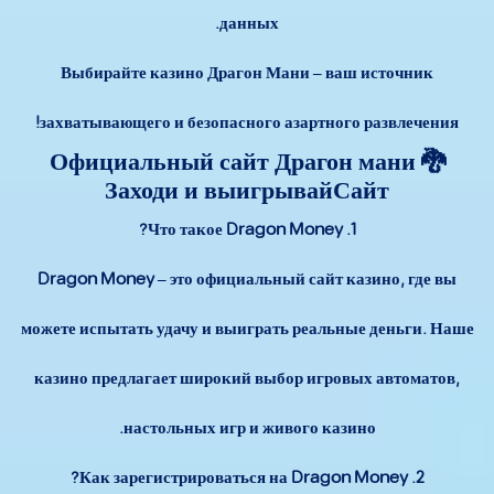
данных.
Выбирайте казино Драгон Мани – ваш источник
захватывающего и безопасного азартного развлечения!
Официальный сайт Драгон мани 🐉
Заходи и выигрывайСайт
1. Что такое Dragon Money?
Dragon Money – это официальный сайт казино, где вы
можете испытать удачу и выиграть реальные деньги. Наше
казино предлагает широкий выбор игровых автоматов,
настольных игр и живого казино.
2. Как зарегистрироваться на Dragon Money?