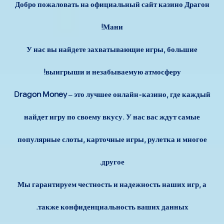
Добро пожаловать на официальный сайт казино Драгон
Мани!
У нас вы найдете захватывающие игры, большие
выигрыши и незабываемую атмосферу!
Dragon Money – это лучшее онлайн-казино, где каждый
найдет игру по своему вкусу. У нас вас ждут самые
популярные слоты, карточные игры, рулетка и многое
другое.
Мы гарантируем честность и надежность наших игр, а
также конфиденциальность ваших данных.