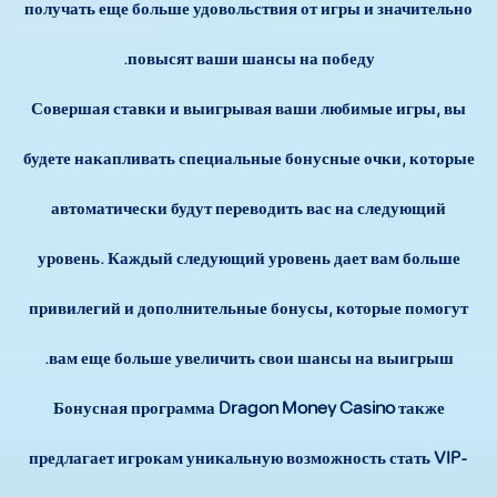
получать еще больше удовольствия от игры и значительно
повысят ваши шансы на победу.
Совершая ставки и выигрывая ваши любимые игры, вы
будете накапливать специальные бонусные очки, которые
автоматически будут переводить вас на следующий
уровень. Каждый следующий уровень дает вам больше
привилегий и дополнительные бонусы, которые помогут
вам еще больше увеличить свои шансы на выигрыш.
Бонусная программа Dragon Money Casino также
предлагает игрокам уникальную возможность стать VIP-