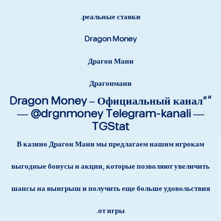
реальные ставки.
Dragon Money
Драгон Мани
Драгонмани
“Dragon Money – Официальный канал”
— @drgnmoney Telegram-kanali —
TGStat
В казино Драгон Мани мы предлагаем нашим игрокам
выгодные бонусы и акции, которые позволяют увеличить
шансы на выигрыш и получить еще больше удовольствия
от игры.