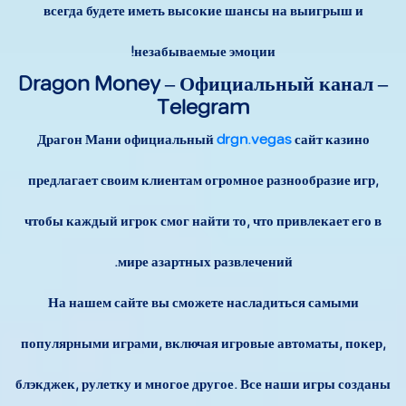
всегда будете иметь высокие шансы на выигрыш и
незабываемые эмоции!
Dragon Money – Официальный канал –
Telegram
Драгон Мани официальный
drgn.vegas
сайт казино
предлагает своим клиентам огромное разнообразие игр,
чтобы каждый игрок смог найти то, что привлекает его в
мире азартных развлечений.
На нашем сайте вы сможете насладиться самыми
популярными играми, включая игровые автоматы, покер,
блэкджек, рулетку и многое другое. Все наши игры созданы