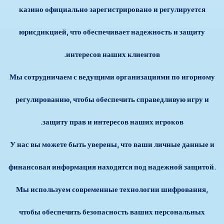
казино официально зарегистрировано и регулируется
юрисдикцией, что обеспечивает надежность и защиту
интересов наших клиентов.
Мы сотрудничаем с ведущими организациями по игорному
регулированию, чтобы обеспечить справедливую игру и
защиту прав и интересов наших игроков.
У нас вы можете быть уверены, что ваши личные данные и
финансовая информация находятся под надежной защитой.
Мы используем современные технологии шифрования,
чтобы обеспечить безопасность ваших персональных