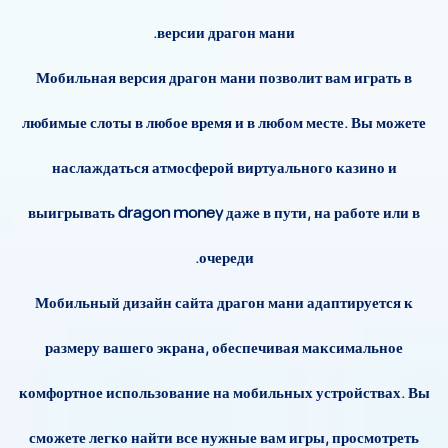
версии драгон мани.
Мобильная версия драгон мани позволит вам играть в
любимые слоты в любое время и в любом месте. Вы можете
наслаждаться атмосферой виртуального казино и
выигрывать dragon money даже в пути, на работе или в
очереди.
Мобильный дизайн сайта драгон мани адаптируется к
размеру вашего экрана, обеспечивая максимальное
комфортное использование на мобильных устройствах. Вы
сможете легко найти все нужные вам игры, просмотреть