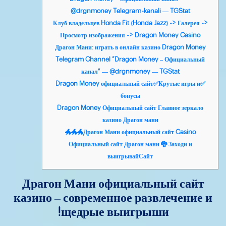
@drgnmoney Telegram-kanali — TGStat
Клуб владельцев Honda Fit (Honda Jazz) -> Галерея ->
Просмотр изображения -> Dragon Money Casino
Драгон Мани: играть в онлайн казино Dragon Money
Telegram Channel “Dragon Money – Официальный
канал” — @drgnmoney — TGStat
✅Dragon Money официальный сайт✅Крутые игры и
бонусы
Dragon Money Официальный сайт Главное зеркало
казино Драгон мани
Драгон Мани официальный сайт Casino🐲🐲🐲
Официальный сайт Драгон мани 🐉 Заходи и
выигрывайСайт
Драгон Мани официальный сайт
казино – современное развлечение и
щедрые выигрыши!