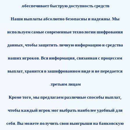
обеспечивает быструю доступность средств.
Наши выплаты абсолютно безопасны и надежны. Мы
используем самые современные технологии шифрования
данных, чтобы защитить личную информацию и средства
наших игроков. Вся информация, связанная с процессом
выплат, хранится в зашифрованном виде и не передается
третьим лицам.
Кроме того, мы предлагаем различные способы выплат,
чтобы каждый игрок мог выбрать наиболее удобный для
себя. Вы можете получить свои выигрыши на банковскую