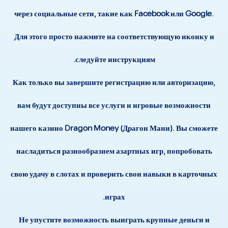
через социальные сети, такие как Facebook или Google.
Для этого просто нажмите на соответствующую иконку и
следуйте инструкциям.
Как только вы завершите регистрацию или авторизацию,
вам будут доступны все услуги и игровые возможности
нашего казино Dragon Money (Драгон Мани). Вы сможете
насладиться разнообразием азартных игр, попробовать
свою удачу в слотах и проверить свои навыки в карточных
играх.
Не упустите возможность выиграть крупные деньги и