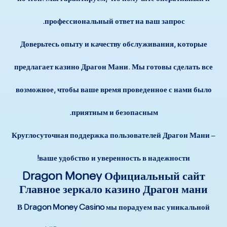
профессиональный ответ на ваш запрос.
Доверьтесь опыту и качеству обслуживания, которые
предлагает казино Драгон Мани. Мы готовы сделать все
возможное, чтобы ваше время проведенное с нами было
приятным и безопасным.
Круглосуточная поддержка пользователей Драгон Мани –
ваше удобство и уверенность в надежности!
Dragon Money Официальный сайт
Главное зеркало казино Драгон мани
В Dragon Money Casino мы порадуем вас уникальной