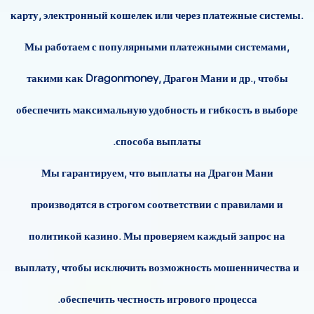
карту, электронный кошелек или через платежные системы.
Мы работаем с популярными платежными системами,
такими как Dragonmoney, Драгон Мани и др., чтобы
обеспечить максимальную удобность и гибкость в выборе
способа выплаты.
Мы гарантируем, что выплаты на Драгон Мани
производятся в строгом соответствии с правилами и
политикой казино. Мы проверяем каждый запрос на
выплату, чтобы исключить возможность мошенничества и
обеспечить честность игрового процесса.