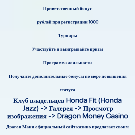
Приветственный бонус
1000 рублей при регистрации
Турниры
Участвуйте и выигрывайте призы
Программа лояльности
Получайте дополнительные бонусы по мере повышения
статуса
Клуб владельцев Honda Fit (Honda
Jazz) -> Галерея -> Просмотр
изображения -> Dragon Money Casino
Драгон Мани официальный сайт казино предлагает своим