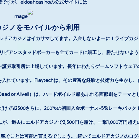
すが、eldoahcasinoの公式サイトには、.
カジノをモバイルから利用
. みなさーん エルドアカジノはイカサマしてます。入金しないよーに！ライブ
リビアンスタッドポーカーも全てカードに細工し、勝たせないよう
ロンドン証券取引所に上場しています。長年にわたりゲームソフトウェ
れています。Playtechは、その豊富な経験と技術力を生かし
ad or AliveⅡ）は、ハードボイルド感あふれる西部劇をテーマ
で¥2500さらに、200%の初回入金ボーナス+5%レーキバック！
、過去にエルドアカジノで2,500円を賭け、一撃1,000万円超
稼ぐことは可能と言えるでしょう。. 続いてエルドアカジノのログ