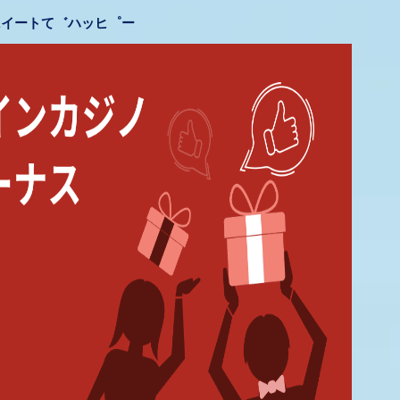
イートて゛ハッヒ゜ー.