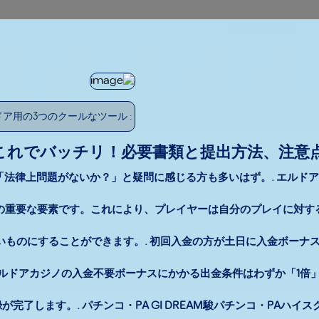
: エルドア用の3つのクールなツール
これでバッチリ！必要書類と提出方法、注意
法律上問題がないか？」と疑問に感じる方も多いはず。. エルドアカ
の重要な要素です。これにより、プレイヤーは自分のプレイに対す
ものにすることができます。. 初回入金の方が土日に入金ボーナス
エルドアカジノの入金不要ボーナスにかかる出金条件はわずか「1倍」
了します。. パチンコ・PA GI DREAM駿パチンコ・PAハイス