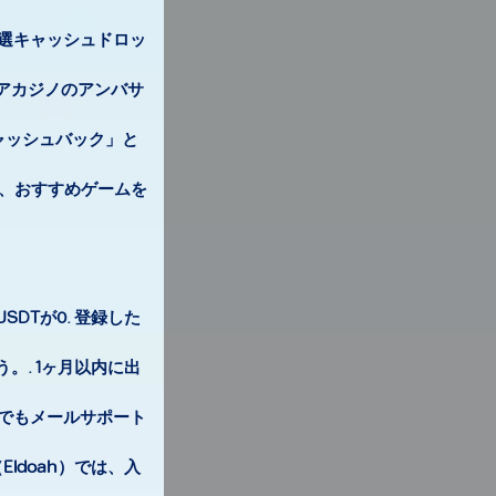
選キャッシュドロッ
ドアカジノのアンバサ
ャッシュバック」と
法、おすすめゲームを
SDTが0. 登録した
. 1ヶ月以内に出
でもメールサポート
doah）では、入