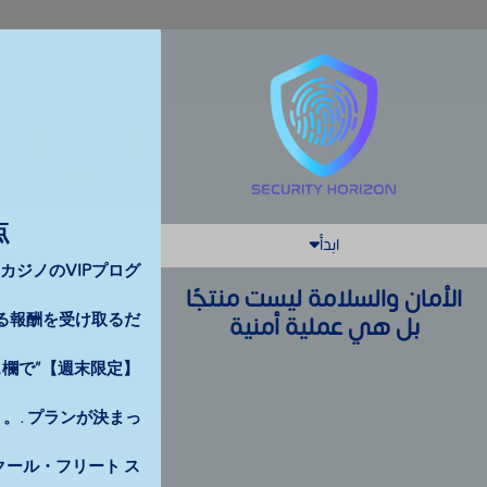
点
ابدأ
ジノのVIPプログ
تعريف الشركة
الأمان والسلامة ليست منتجًا
من نحن
る報酬を受け取るだ
خدماتنا
بل هي عملية أمنية
فريق العمل
مشاريعنا
欄で”【週末限定】
شركاؤنا
。. プランが決まっ
شركة الخبرة المتخصصة
اعمل معنا
クール・フリート ス