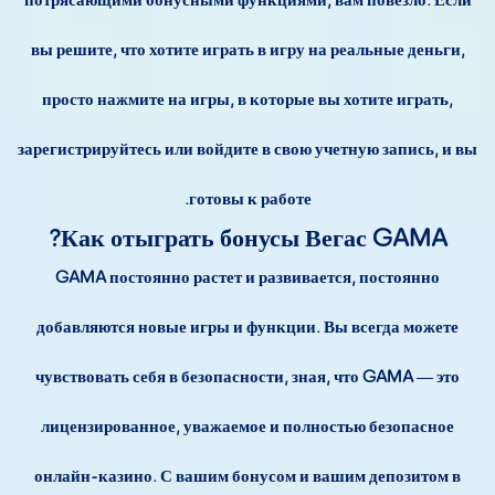
потрясающими бонусными функциями, вам повезло. Если
вы решите, что хотите играть в игру на реальные деньги,
просто нажмите на игры, в которые вы хотите играть,
зарегистрируйтесь или войдите в свою учетную запись, и вы
готовы к работе.
Как отыграть бонусы Вегас GAMA?
GAMA постоянно растет и развивается, постоянно
добавляются новые игры и функции. Вы всегда можете
чувствовать себя в безопасности, зная, что GAMA — это
лицензированное, уважаемое и полностью безопасное
онлайн-казино. С вашим бонусом и вашим депозитом в