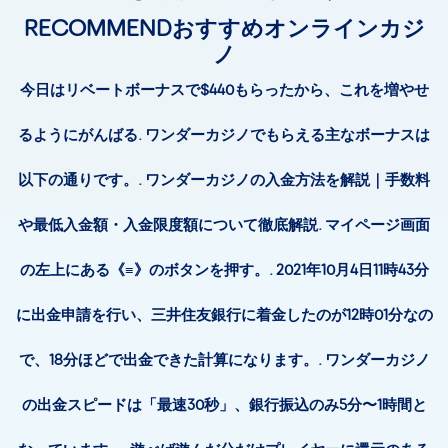
RECOMMENDおすすめオンラインカジ
ノ
今日はリベートボーナスで$440もらったから、これを増やせ
るようにがんばる. ワンダーカジノでもらえる主なボーナスは
以下の通りです。. ワンダーカジノの入金方法を解説｜手数料
や最低入金額・入金限度額について徹底解説. マイページ画面
の左上にある《≡》のボタンを押す。. 2021年10月4日11時43分
に出金申請を行い、三井住友銀行に着金したのが12時01分なの
で、18分ほどで出金できた計算になります。. ワンダーカジノ
の出金スピードは「最速30秒」、銀行振込のみ5分〜1時間と