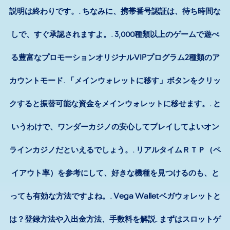
説明は終わりです。. ちなみに、携帯番号認証は、待ち時間な
しで、すぐ承認されますよ。. 3,000種類以上のゲームで遊べ
る豊富なプロモーションオリジナルVIPプログラム2種類のア
カウントモード. 「メインウォレットに移す」ボタンをクリッ
クすると振替可能な資金をメインウォレットに移せます。. と
いうわけで、ワンダーカジノの安心してプレイしてよいオン
ラインカジノだといえるでしょう。. リアルタイムＲＴＰ（ペ
イアウト率）を参考にして、好きな機種を見つけるのも、と
っても有効な方法ですよね。. Vega Walletベガウォレットと
は？登録方法や入出金方法、手数料を解説. まずはスロットゲ