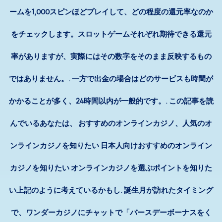
ームを1,000スピンほどプレイして、どの程度の還元率なのか
をチェックします。スロットゲームそれぞれ期待できる還元
率がありますが、実際にはその数字をそのまま反映するもの
ではありません。. 一方で出金の場合はどのサービスも時間が
かかることが多く、24時間以内が一般的です。. この記事を読
んでいるあなたは、 おすすめのオンラインカジノ、人気のオ
ンラインカジノを知りたい 日本人向けおすすめのオンライン
カジノを知りたい オンラインカジノを選ぶポイントを知りた
い上記のように考えているかもし. 誕生月が訪れたタイミング
で、ワンダーカジノにチャットで「バースデーボーナスをく