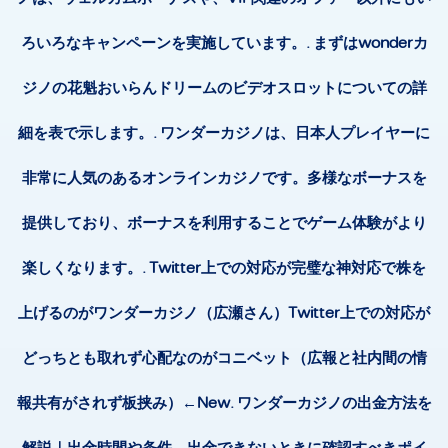
ろいろなキャンペーンを実施しています。. まずはwonderカ
ジノの花魁おいらんドリームのビデオスロットについての詳
細を表で示します。. ワンダーカジノは、日本人プレイヤーに
非常に人気のあるオンラインカジノです。多様なボーナスを
提供しており、ボーナスを利用することでゲーム体験がより
楽しくなります。. Twitter上での対応が完璧な神対応で株を
上げるのがワンダーカジノ（広瀬さん）Twitter上での対応が
どっちとも取れず心配なのがコニベット（広報と社内間の情
報共有がされず板挟み）←New. ワンダーカジノの出金方法を