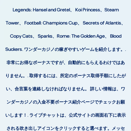
Legends: Hansel and Gretel、 Koi Princess、Steam
Tower、 Football: Champions Cup、 Secrets of Atlantis、
Copy Cats、 Sparks、Rome: The Golden Age、 Blood
Suckers. ワンダーカジノの稼ぎやすいゲームを紹介します。.
非常にお得なボーナスですが、自動的にもらえるわけではあ
りません。. 取得するには、所定のボーナス取得手順にしたが
い、合言葉を連絡しなければなりません。 詳しい情報は、ワ
ンダーカジノの入金不要ボーナス紹介ページでチェックお願
いします！. ライブチャットは、公式サイトの画面右下に表示
される吹き出しアイコンをクリックすると選べます。メッセ