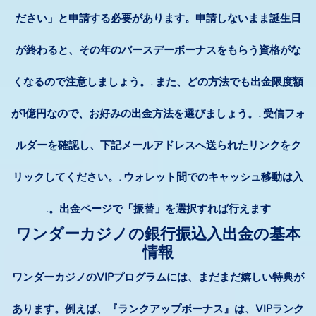
ださい」と申請する必要があります。申請しないまま誕生日
が終わると、その年のバースデーボーナスをもらう資格がな
くなるので注意しましょう。. また、どの方法でも出金限度額
が1億円なので、お好みの出金方法を選びましょう。. 受信フォ
ルダーを確認し、下記メールアドレスへ送られたリンクをク
リックしてください。. ウォレット間でのキャッシュ移動は入
出金ページで「振替」を選択すれば行えます。.
ワンダーカジノの銀行振込入出金の基本
情報
ワンダーカジノのVIPプログラムには、まだまだ嬉しい特典が
あります。例えば、『ランクアップボーナス』は、VIPランク