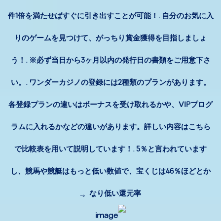
件1倍を満たせばすぐに引き出すことが可能！. 自分のお気に入
りのゲームを見つけて、がっちり賞金獲得を目指しましょ
う！. ※必ず当日から3ヶ月以内の発行日の書類をご用意下さ
い。. ワンダーカジノの登録には2種類のプランがあります。
各登録プランの違いはボーナスを受け取れるかや、VIPプログ
ラムに入れるかなどの違いがあります。詳しい内容はこちら
で比較表を用いて説明しています！. 5％と言われています
し、競馬や競艇はもっと低い数値で、宝くじは46％ほどとか
なり低い還元率。.