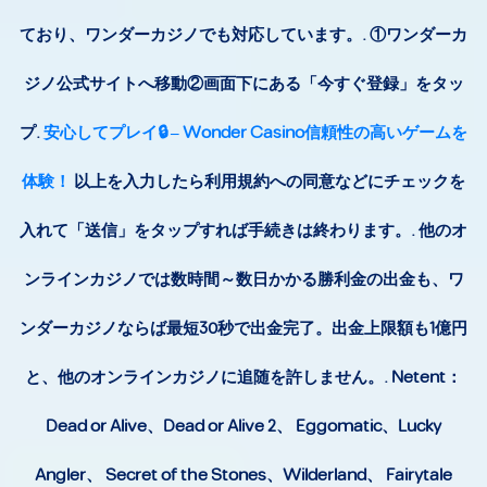
ており、ワンダーカジノでも対応しています。. ①ワンダーカ
ジノ公式サイトへ移動②画面下にある「今すぐ登録」をタッ
プ.
安心してプレイ🔒 – Wonder Casino信頼性の高いゲームを
体験！
以上を入力したら利用規約への同意などにチェックを
入れて「送信」をタップすれば手続きは終わります。. 他のオ
ンラインカジノでは数時間～数日かかる勝利金の出金も、ワ
ンダーカジノならば最短30秒で出金完了。出金上限額も1億円
と、他のオンラインカジノに追随を許しません。. Netent：
Dead or Alive、Dead or Alive 2、 Eggomatic、Lucky
Angler、 Secret of the Stones、Wilderland、 Fairytale