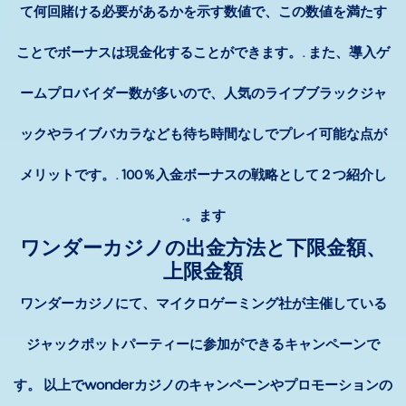
て何回賭ける必要があるかを示す数値で、この数値を満たす
ことでボーナスは現金化することができます。. また、導入ゲ
ームプロバイダー数が多いので、人気のライブブラックジャ
ックやライブバカラなども待ち時間なしでプレイ可能な点が
メリットです。. 100％入金ボーナスの戦略として２つ紹介し
ます。.
ワンダーカジノの出金方法と下限金額、
上限金額
ワンダーカジノにて、マイクロゲーミング社が主催している
ジャックポットパーティーに参加ができるキャンペーンで
す。 以上でwonderカジノのキャンペーンやプロモーションの