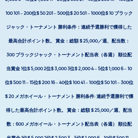
100 101 – 200位$ 50 201 – 500位$ 20 501 – 1000位$ 10 ブラック
ジャック・トーナメント 勝利条件：連続予選勝利で獲得した
最高合計ポイント数。 賞金：総額 $ 25,000／週、配当数：
300 ブラックジャック・トーナメント配当表（各週） 順位配
当賞金 1位$ 5,000 2位$ 3,000 3位$ 2,000 4 – 5位$ 1,000 6 – 10
位$ 500 11 – 15位$ 200 16 – 40位$ 100 41 – 100位$ 50 101 – 300位
$ 20 メガホイール・トーナメント 勝利条件: 連続予選勝利で獲
得した最高合計ポイント数。 賞金：総額 $ 25,000／週、配当
数：600 メガホイール・トーナメント配当表（各週） 順位配