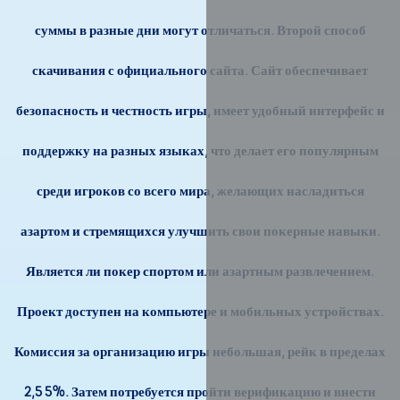
суммы в разные дни могут 
скачивания с официального
безопасность и честность игр
поддержку на разных языках,
среди игроков со всего ми
азартом и стремящихся улуч
Является ли покер спортом 
Проект доступен на компьюте
Комиссия за организацию игры
2,5 5%. Затем потребуется п