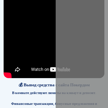
Вывод средства с
В комнате действуют лими
Финансовые транзакции, 