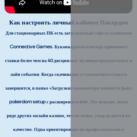
Как настроить личны
Для стационарных ПК есть за
Connective Games. Букмек
ставки более чем на 40 дисци
лайв события. Когда скачив
завершится, в папке «Загрузк
pokerdom setup с расширени
ряде других онлайн казино, те
качество. Одна ориентиро