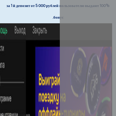
за 1 й депозит от 5 000 рубл
бон