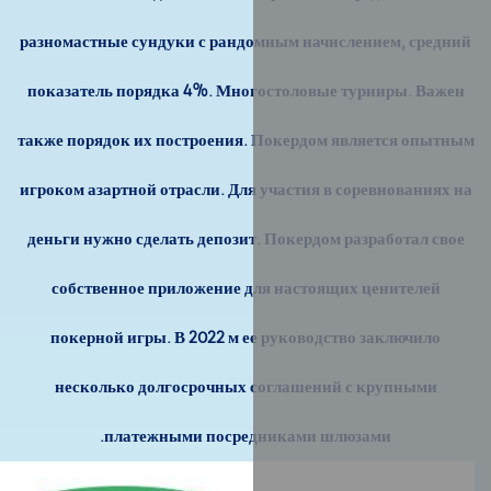
разномастные сундуки с ранд
показатель порядка 4%. Мно
также порядок их построения
игроком азартной отрасли. Дл
деньги нужно сделать депози
собственное приложение 
покерной игры. В 2022 м 
несколько долгосрочных
платежными посре